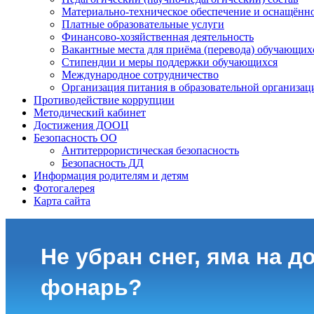
Материально-техническое обеспечение и оснащённо
Платные образовательные услуги
Финансово-хозяйственная деятельность
Вакантные места для приёма (перевода) обучающих
Стипендии и меры поддержки обучающихся
Международное сотрудничество
Организация питания в образовательной организац
Противодействие коррупции
Методический кабинет
Достижения ДООЦ
Безопасность ОО
Антитеррористическая безопасность
Безопасность ДД
Информация родителям и детям
Фотогалерея
Карта сайта
Не убран снег, яма на до
фонарь?