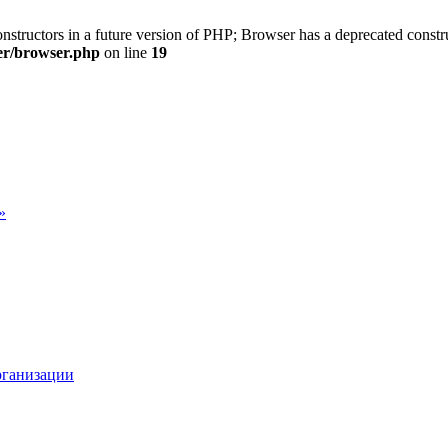
onstructors in a future version of PHP; Browser has a deprecated constr
ter/browser.php
on line
19
»
рганизации