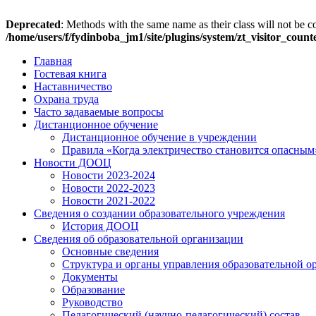
Deprecated
: Methods with the same name as their class will not be c
/home/users/f/fydinboba_jm1/site/plugins/system/zt_visitor_coun
Главная
Гостевая книга
Наставничество
Охрана труда
Часто задаваемые вопросы
Дистанционное обучение
Дистанционное обучение в учреждении
Правила «Когда электричество становится опасным
Новости ДООЦ
Новости 2023-2024
Новости 2022-2023
Новости 2021-2022
Сведения о создании образовательного учреждения
История ДООЦ
Сведения об образовательной организации
Основные сведения
Структура и органы управления образовательной о
Документы
Образование
Руководство
Педагогический (научно-педагогический) состав